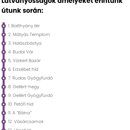
Látványosságok amelyeket érintünk
útunk során:
1. Batthyány tér
2. Mátyás Templom
3. Halászbástya
4. Budai Vár
5. Várkert Bazár
6. Erzsébet híd
7. Rudas Gyógyfürdő
8. Gellért-hegy
9. Gellért Gyógyfürdő
10. Petőfi híd
11. A “Bálna”
12. Vásárcsarnok