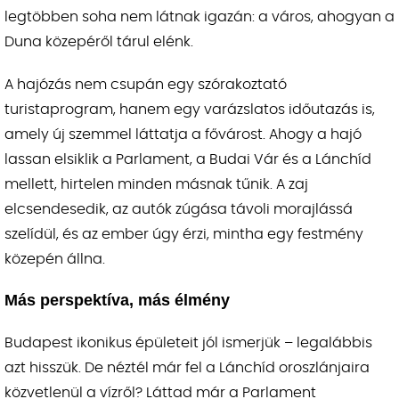
legtöbben soha nem látnak igazán: a város, ahogyan a
Duna közepéről tárul elénk.
A hajózás nem csupán egy szórakoztató
turistaprogram, hanem egy varázslatos időutazás is,
amely új szemmel láttatja a fővárost. Ahogy a hajó
lassan elsiklik a Parlament, a Budai Vár és a Lánchíd
mellett, hirtelen minden másnak tűnik. A zaj
elcsendesedik, az autók zúgása távoli morajlássá
szelídül, és az ember úgy érzi, mintha egy festmény
közepén állna.
Más perspektíva, más élmény
Budapest ikonikus épületeit jól ismerjük – legalábbis
azt hisszük. De néztél már fel a Lánchíd oroszlánjaira
közvetlenül a vízről? Láttad már a Parlament