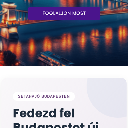
FOGLALJON MOST
Itallap
Rólunk
🛒 Kosár
Magyar
English
(
Angol
)
SÉTAHAJÓ BUDAPESTEN
Fedezd fel