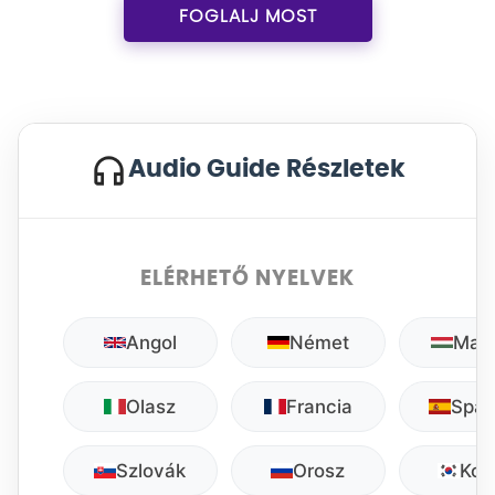
FOGLALJ MOST
Audio Guide Részletek
ELÉRHETŐ NYELVEK
Angol
Német
Mag
Olasz
Francia
Span
Szlovák
Orosz
Kor