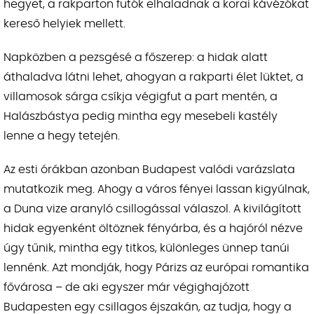
hegyet, a rakparton futók elhaladnak a korai kávézókat
kereső helyiek mellett.
Napközben a pezsgésé a főszerep: a hidak alatt
áthaladva látni lehet, ahogyan a rakparti élet lüktet, a
villamosok sárga csíkja végigfut a part mentén, a
Halászbástya pedig mintha egy mesebeli kastély
lenne a hegy tetején.
Az esti órákban azonban Budapest valódi varázslata
mutatkozik meg. Ahogy a város fényei lassan kigyúlnak,
a Duna vize aranyló csillogással válaszol. A kivilágított
hidak egyenként öltöznek fényárba, és a hajóról nézve
úgy tűnik, mintha egy titkos, különleges ünnep tanúi
lennénk. Azt mondják, hogy Párizs az európai romantika
fővárosa – de aki egyszer már végighajózott
Budapesten egy csillagos éjszakán, az tudja, hogy a