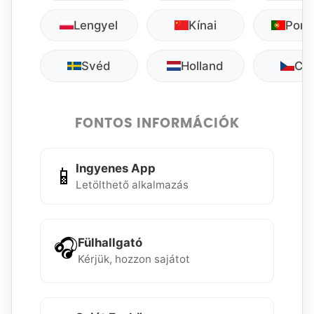
Lengyel
Kínai
Port
Svéd
Holland
Cs
FONTOS INFORMÁCIÓK
Ingyenes App
📱
Letölthető alkalmazás
🎧
Fülhallgató
Kérjük, hozzon sajátot