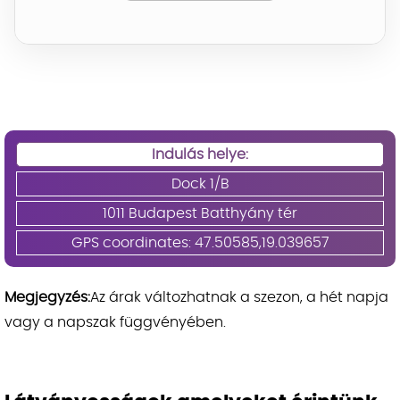
Indulás helye:
Dock 1/B
1011 Budapest Batthyány tér
GPS coordinates: 47.50585,19.039657
Megjegyzés:
Az árak változhatnak a szezon, a hét napja
vagy a napszak függvényében.